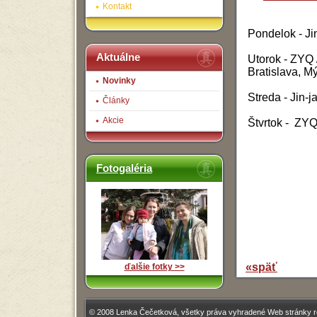
Kontakt
Pondelok - Ji
Aktuálne
Utorok - ZYQ
Bratislava, M
Novinky
Streda - Jin-
Články
Akcie
Štvrtok -
ZYQ 
Fotogaléria
«späť
ďalšie fotky >>
© 2008 Lenka Čečetková, všetky práva vyhradené Web stránky rea