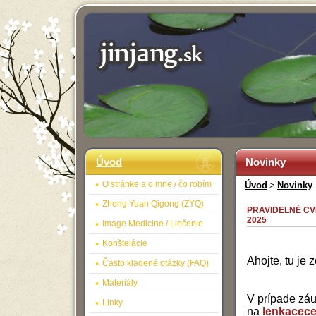
Úvod
Novinky
O stránke a o mne / čo robím
Úvod
>
Novinky
Zhong Yuan Qigong (ZYQ)
PRAVIDELNÉ CVI
2025
Image Medicine / Liečenie
Konštelácie
Ahojte, tu je
Často kladené otázky (FAQ)
Materiály
V prípade záu
Linky
na
lenkacec